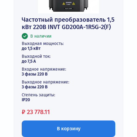
Частотный преобразователь 1,5
кВт 220В INVT GD200A-1R5G-2(F)
В наличии
Выходная мощность:
до 1,5 кВт
Выходной ток:
до 7,5 А
Входное напряжение:
3 фазы 220 В
Выходное напряжение:
3 фазы 220 В
Степень защиты:
IP20
Цена:
₽
23 778.11
В корзину