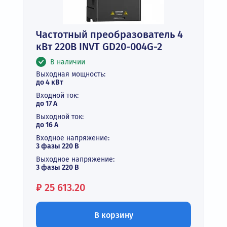
Частотный преобразователь 4
кВт 220В INVT GD20-004G-2
В наличии
Выходная мощность:
до 4 кВт
Входной ток:
до 17 А
Выходной ток:
до 16 А
Входное напряжение:
3 фазы 220 В
Выходное напряжение:
3 фазы 220 В
Цена:
₽
25 613.20
В корзину