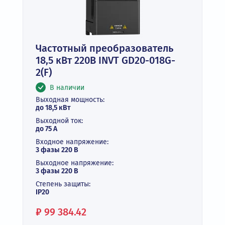
Частотный преобразователь
18,5 кВт 220В INVT GD20-018G-
2(F)
В наличии
Выходная мощность:
до 18,5 кВт
Выходной ток:
до 75 А
Входное напряжение:
3 фазы 220 В
Выходное напряжение:
3 фазы 220 В
Степень защиты:
IP20
Цена:
₽
99 384.42