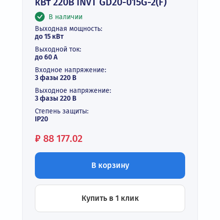
кВт 220В INVT GD20-015G-2(F)
В наличии
Выходная мощность:
до 15 кВт
Выходной ток:
до 60 А
Входное напряжение:
3 фазы 220 В
Выходное напряжение:
3 фазы 220 В
Степень защиты:
IP20
Цена:
₽
88 177.02
В корзину
Купить в 1 клик