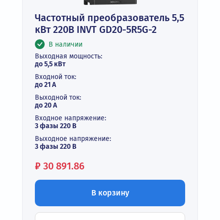
Частотный преобразователь 5,5
кВт 220В INVT GD20-5R5G-2
В наличии
Выходная мощность:
до 5,5 кВт
Входной ток:
до 21 А
Выходной ток:
до 20 А
Входное напряжение:
3 фазы 220 В
Выходное напряжение:
3 фазы 220 В
Цена:
₽
30 891.86
В корзину