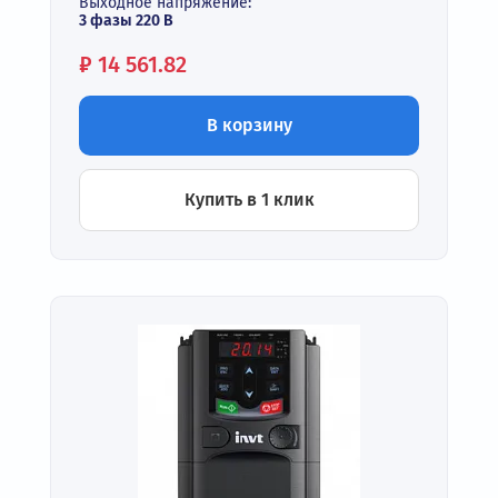
Выходное напряжение:
3 фазы 220 В
Цена:
₽
14 561.82
В корзину
Купить в 1 клик