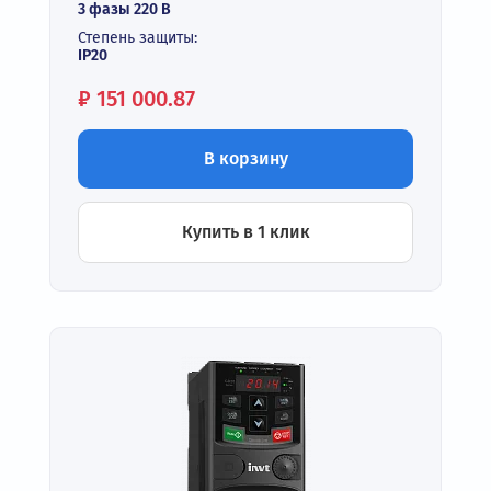
3 фазы 220 В
Степень защиты:
IP20
Цена:
₽
151 000.87
В корзину
Купить в 1 клик