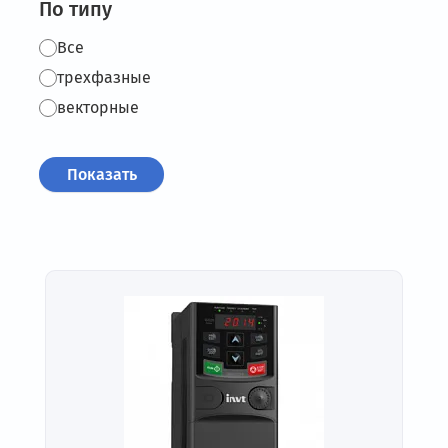
По типу
Все
трехфазные
векторные