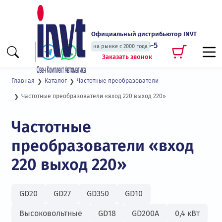
Официальный дистрибьютор INVT
+7 (495) 135-135-5
на рынке с 2000 года
Заказать звонок
Главная
Каталог
Частотные преобразователи
Частотные преобразователи «вход 220 выход 220»
Частотные
преобразователи «вход
220 выход 220»
GD20
GD27
GD350
GD10
Высоковольтные
GD18
GD200А
0,4 кВт