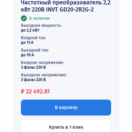
Частотный преобразователь 2,2
кВт 220В INVT GD20-2R2G-2
В наличии
Выходная мощность:
до 2,2 кВт
Входной ток:
до 11 А
Выходной ток:
до 10 А
Входное напряжение:
3 фазы 220 В
Выходное напряжение:
3 фазы 220 В
Цена:
₽
22 492.81
В корзину
Купить в 1 клик