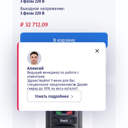
3 фазы 220 В
Выходное напряжение:
3 фазы 220 В
Цена:
₽
32 712.09
В корзину
Купить в 1 клик
Алексей
Ведущий менеджер по работе с
клиентами
Здравствуйте! У меня для Вас
специальное предложение!🔥 Дарим
скидку до 30% на весь каталог!
Узнать подробнее