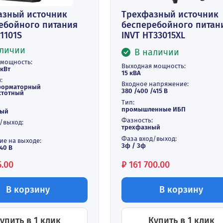
днофазный источник
Трехфазный 
есперебойного питания
бесперебойн
VT HT1101S
INVT HT33015
В наличии
В наличи
ходная мощность:
Выходная мощнос
0,8 кВА/кВт
15 кВА
пология:
Входное напряжен
странсформаторный
380 /400 /415 В
сокочастотный
Тип:
зность:
промышленные И
нофазный
Фазность:
за вход/выход:
трехфазный
 / 1ф