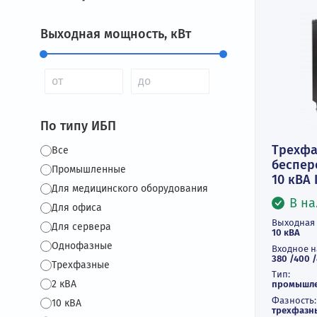
Фильтры
Выходная мощность, кВт
По типу ИБП
Т
Все
б
Промышленные
10
Для медицинского оборудования
Для офиса
Вы
Для сервера
10
Однофазные
Вх