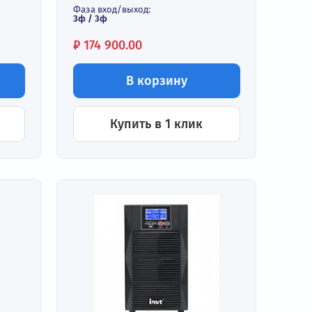
380 /400 /415 В
Тип:
промышленные ИБП
Фазность:
трехфазный
Фаза вход/выход:
ходе:
3ф / 3ф
Цена:
₽
174 900.00
орзину
В корзину
 в 1 клик
Купить в 1 клик