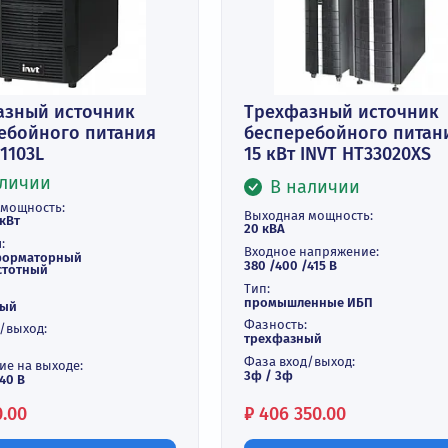
В корзину
В к
Купить в 1 клик
Купить
днофазный источник
Трехфазный 
есперебойного питания
бесперебойн