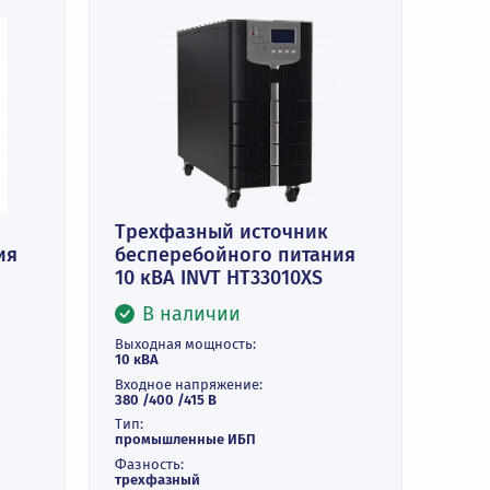
 источник
Трехфазный источник
ого питания
бесперебойного питан
10 кВА INVT HT33010XS
и
В наличии
ть:
Выходная мощность:
10 кВА
Входное напряжение:
орный