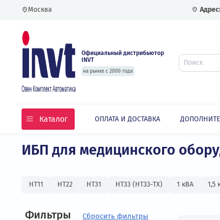
Москва
Официальный дистрибьютор
INVT
на рынке с 2000 года
Каталог
ОПЛАТА И ДОСТАВКА
ДОПО
Главная
Каталог
ИБП для медицинского о
HT11
HT22
HT31
HT33 (HT33-TX)
1 кВА