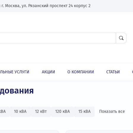
Адрес:
г. Москва, ул. Рязанский проспект 24 корпус 2
ЛНИТЕЛЬНЫЕ УСЛУГИ
АКЦИИ
О КОМПАНИИ
ИБП для медицинского оборудования
Источники бесперебойного питания (ИБП)
борудования
1,5 кВА
10 кВА
12 кВт
120 кВА
15 кВА
Пок