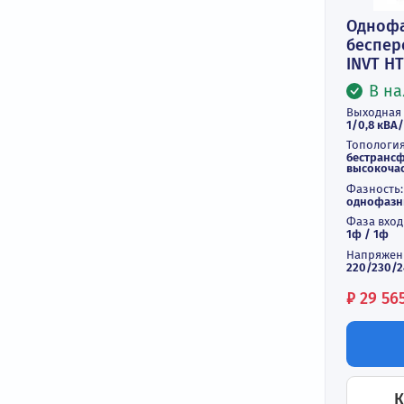
О
б
IN
Вы
1/
То
бе
вы
Фа
од
Фа
1ф