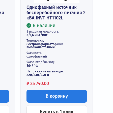
источник
Однофазный источник
ого питания
бесперебойного питани
XL
кВА INVT HT1102L
В наличии
и
Выходная мощность:
ть:
2/1,6 кВА/кВт
Топология:
ие:
бестрансформаторный
высокочастотный
Фазность:
БП
однофазный
Фаза вход/выход:
1ф / 1ф