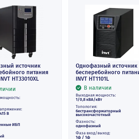
рехфазный источник
Однофазный
есперебойного питания
бесперебойн
 кВА INVT HT33010XL
INVT HT1101L
В наличи
В наличии
Выходная мощнос
ходная мощность:
1/0,8 кВА/кВт
 кВА
Топология:
одное напряжение:
бестрансформат