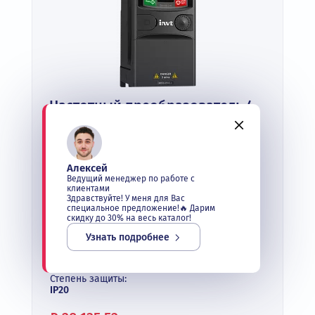
Частотный преобразователь 4
кВт 220В INVT GD20-004G-S2(F)
В наличии
Выходная мощность:
Алексей
до 4 кВт
Ведущий менеджер по работе с
клиентами
Выходной ток:
Здравствуйте! У меня для Вас
до 20 А
специальное предложение!🔥 Дарим
скидку до 30% на весь каталог!
Входное напряжение:
1 фаза 220 В
Узнать подробнее
Выходное напряжение:
3 фазы 220 В
Степень защиты:
IP20