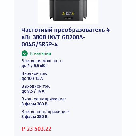
Частотный преобразователь 4
кВт 380В INVT GD200A-
004G/5R5P-4
В наличии
Выходная мощность:
до 4 / 5,5 кВт
Входной ток:
до 10 / 15 А
Выходной ток:
до 9,5 / 14 А
Входное напряжение:
3 фазы 380 В
Выходное напряжение:
3 фазы 380 В
Цена:
₽
23 503.22