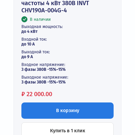
частоты 4 кВт 380В INVT
CHV190A-004G-4
В наличии
Выходная мощность:
до 4 кВт
Входной ток:
до 10 А
Выходной ток:
до 9 А
Входное напряжение:
3 фазы 380В -15%~15%
Выходное напряжение:
3 фазы 380В -15%~15%
Цена:
₽
22 000.00
В корзину
Купить в 1 клик