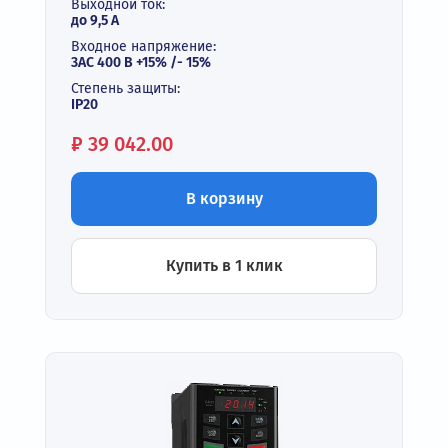
Выходной ток:
до 9,5 А
Входное напряжение:
3АС 400 В +15% /- 15%
Степень защиты:
IP20
Цена:
₽
39 042.00
В корзину
Купить в 1 клик