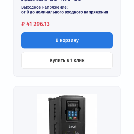
Выходное напряжение:
от 0 до номинального входного напряжения
Цена:
₽
41 296.13
В корзину
Купить в 1 клик