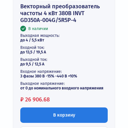
Векторный преобразователь
частоты 4 кВт 380В INVT
GD350A-004G/5R5P-4
В наличии
Выходная мощность:
до 4 / 5,5 кВт
Входной ток:
до 13,5 / 19,5 А
Выходной ток:
до 9,5 / 12,5 A
Входное напряжение:
3 фазы 380 В -15% -440 В +10%
Выходное напряжение:
от 0 до номинального входного напряжения
Цена:
₽
26 906.68
В корзину