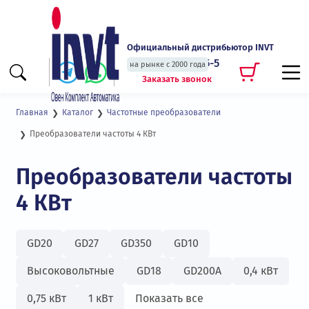
Официальный дистрибьютор INVT
+7 (495) 135-135-5
на рынке с 2000 года
Заказать звонок
Главная
Каталог
Частотные преобразователи
Преобразователи частоты 4 КВт
Преобразователи частоты
4 КВт
GD20
GD27
GD350
GD10
Высоковольтные
GD18
GD200А
0,4 кВт
0,75 кВт
1 кВт
Показать все