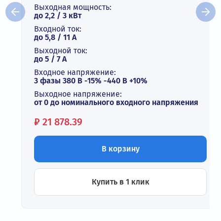
Выходная мощность:
до 2,2 / 3 кВт
Входной ток:
до 5,8 / 11 А
Выходной ток:
до 5 / 7 A
Входное напряжение:
3 фазы 380 В -15% -440 В +10%
Выходное напряжение:
от 0 до номинального входного напряжения
Цена:
₽
21 878.39
В корзину
Купить в 1 клик